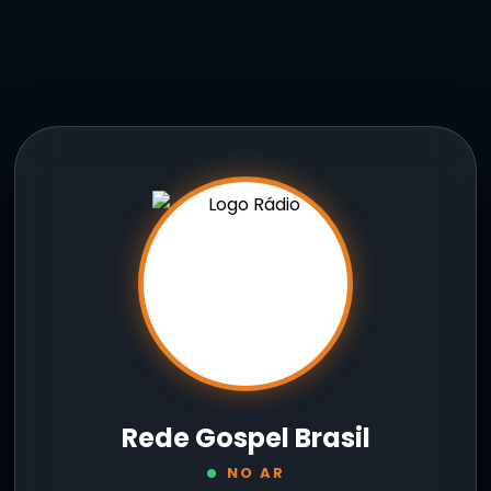
Rede Gospel Brasil
NO AR