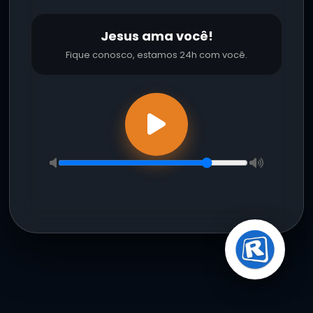
Jesus ama você!
Fique conosco, estamos 24h com você.