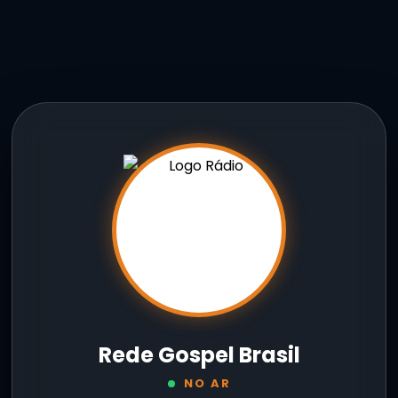
Rede Gospel Brasil
NO AR