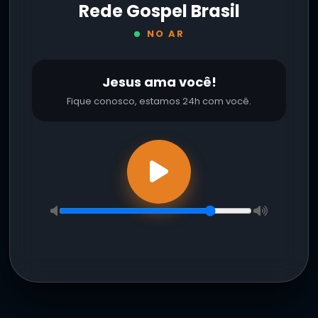
Rede Gospel Brasil
NO AR
Jesus ama você!
Fique conosco, estamos 24h com você.