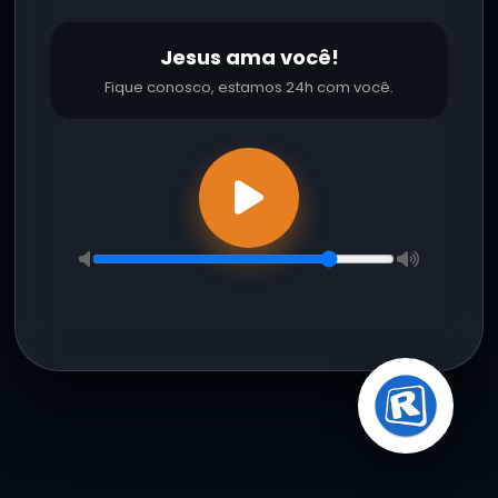
Jesus ama você!
Fique conosco, estamos 24h com você.