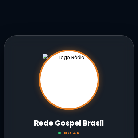
Rede Gospel Brasil
NO AR