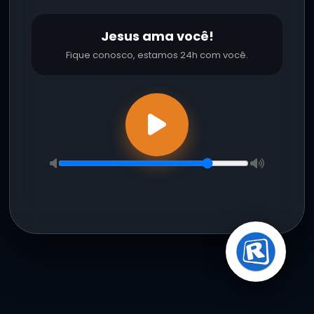
Jesus ama você!
Fique conosco, estamos 24h com você.