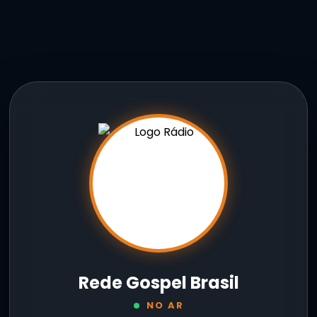
Rede Gospel Brasil
NO AR