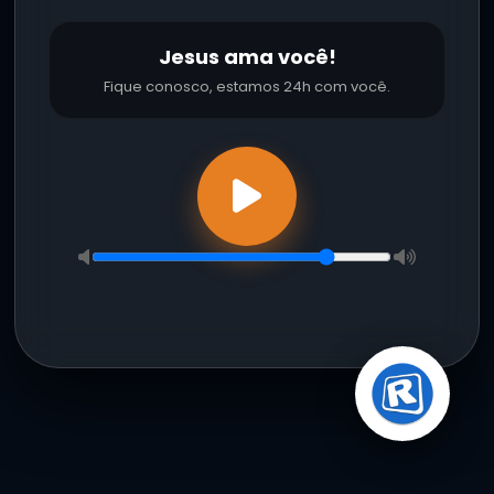
Jesus ama você!
Fique conosco, estamos 24h com você.