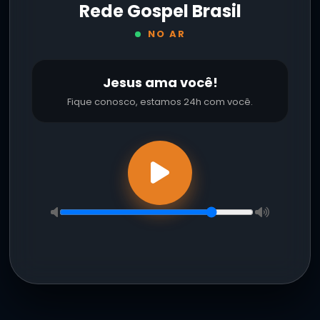
Rede Gospel Brasil
NO AR
Jesus ama você!
Fique conosco, estamos 24h com você.