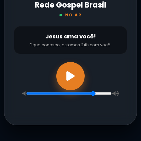
Rede Gospel Brasil
NO AR
Jesus ama você!
Fique conosco, estamos 24h com você.