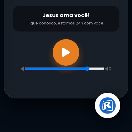
Jesus ama você!
Fique conosco, estamos 24h com você.