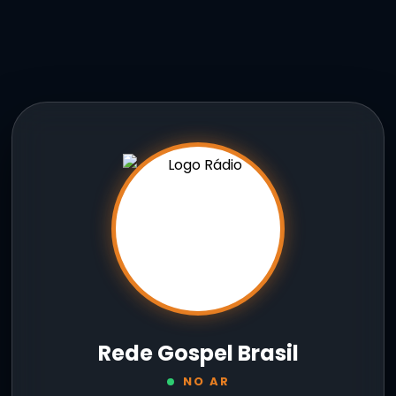
Rede Gospel Brasil
NO AR