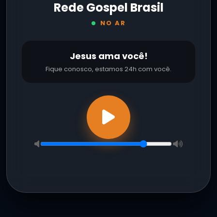
Rede Gospel Brasil
NO AR
Jesus ama você!
Fique conosco, estamos 24h com você.